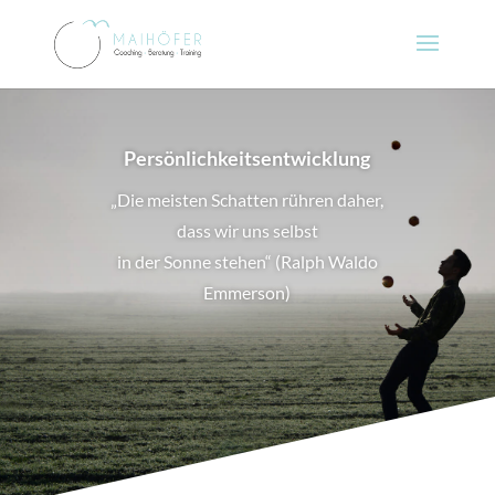
Persönlichkeitsentwicklung
„Die meisten Schatten rühren daher,
dass wir uns selbst
in der Sonne stehen“ (Ralph Waldo
Emmerson)