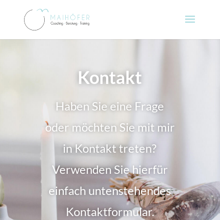
Kontakt
Haben Sie eine Frage
oder möchten Sie mit mir
in Kontakt treten?
Verwenden Sie hierfür
einfach untenstehendes
Kontaktformular.